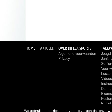
HOME
AKTUEEL
OVER DIFESA SPORTS
TAEK
Algemene voorwaarden
Jeugd
Privacy
Junior
Senior
Voor w
Lessen,
Videos
Instru
Danho
Exame
Koste
Hall of 
ITF
We gebruiken cookies om ervoor te zorgen dat onze webs