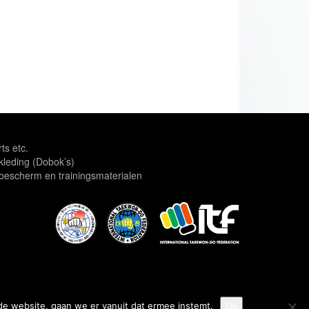
rts etc.
leding (Dobok’s)
escherm en trainingsmaterialen
de website, gaan we er vanuit dat ermee instemt.
Ok