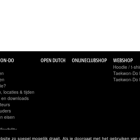
WON-DO
OPEN DUTCH
ONLINECLUBSHOP
WEBSHOP
Hoodie / t-shi
en
Taekwon-Do k
en
Taekwon-Do b
ie?
 locaties & tijden
 en downloads
cteurs
uders
n eisen
n
flexibility
ite zo soepel mogelijk draait. Als je doorgaat met het gebruiken van 