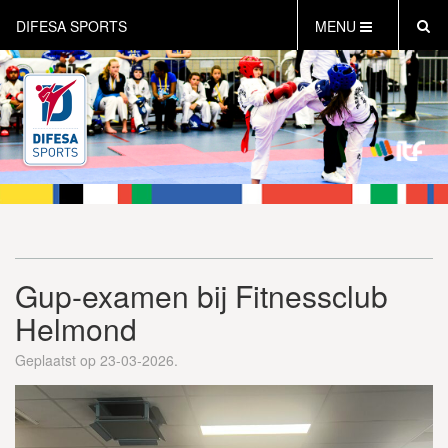
DIFESA SPORTS
MENU
HOME
AKTUEEL
OVER DIFESA SPORTS
TAEKWON-DO
OPEN DUTCH
ONLINECLUBSHOP
WEBSHOP
Gup-examen bij Fitnessclub
Helmond
Geplaatst op 23-03-2026.