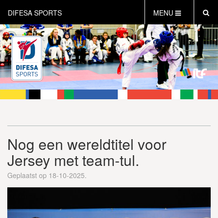
DIFESA SPORTS
MENU
HOME
AKTUEEL
OVER DIFESA SPORTS
TAEKWON-DO
OPEN DUTCH
ONLINECLUBSHOP
WEBSHOP
Nog een wereldtitel voor
Jersey met team-tul.
Geplaatst op 18-10-2025.