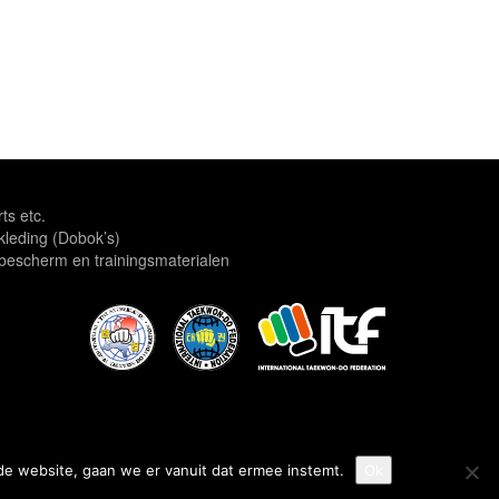
rts etc.
leding (Dobok’s)
escherm en trainingsmaterialen
de website, gaan we er vanuit dat ermee instemt.
Ok