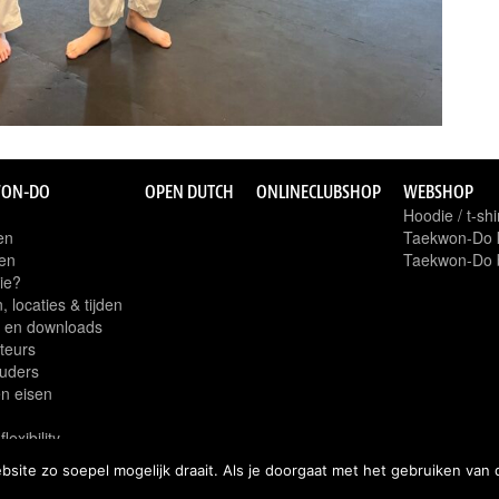
WON-DO
OPEN DUTCH
ONLINECLUBSHOP
WEBSHOP
Hoodie / t-shi
en
Taekwon-Do k
en
Taekwon-Do b
ie?
 locaties & tijden
 en downloads
cteurs
uders
n eisen
n
flexibility
ite zo soepel mogelijk draait. Als je doorgaat met het gebruiken van 