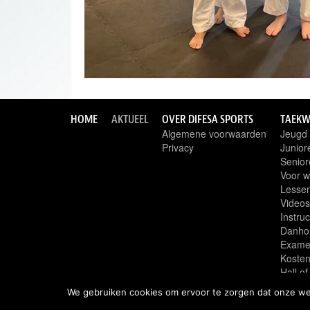
HOME
AKTUEEL
OVER DIFESA SPORTS
TAEK
Algemene voorwaarden
Jeugd
Privacy
Junior
Senior
Voor w
Lessen,
Videos
Instru
Danho
Exame
Koste
Hall of 
ITF
We gebruiken cookies om ervoor te zorgen dat onze webs
Links