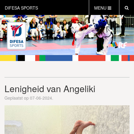
DIFESA SPORTS
MENU
HOME
AKTUEEL
OVER DIFESA SPORTS
TAEKWON-DO
OPEN DUTCH
ONLINECLUBSHOP
WEBSHOP
Lenigheid van Angeliki
Geplaatst op 07-06-2024.