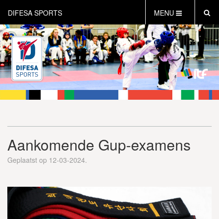
DIFESA SPORTS
MENU
HOME
AKTUEEL
OVER DIFESA SPORTS
TAEKWON-DO
OPEN DUTCH
ONLINECLUBSHOP
WEBSHOP
Aankomende Gup-examens
Geplaatst op 12-03-2024.