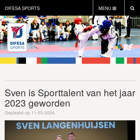
DIFESA SPORTS
MENU
HOME
AKTUEEL
OVER DIFESA SPORTS
TAEKWON-DO
OPEN DUTCH
ONLINECLUBSHOP
WEBSHOP
Sven is Sporttalent van het jaar
2023 geworden
Geplaatst op 11-03-2024.