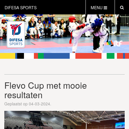
DIFESA SPORTS
MENU
HOME
AKTUEEL
OVER DIFESA SPORTS
TAEKWON-DO
OPEN DUTCH
ONLINECLUBSHOP
WEBSHOP
Flevo Cup met mooie
resultaten
Geplaatst op 04-03-2024.