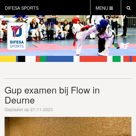
DIFESA SPORTS
MENU
HOME
AKTUEEL
OVER DIFESA SPORTS
TAEKWON-DO
OPEN DUTCH
ONLINECLUBSHOP
WEBSHOP
Gup examen bij Flow in
Deurne
Geplaatst op 27-11-2023.