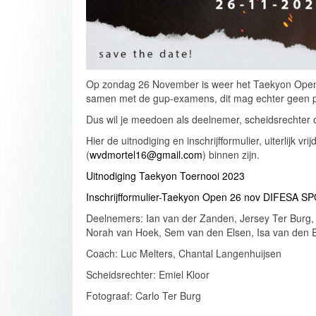
Op zondag 26 November is weer het Taekyon Open toe
samen met de gup-examens, dit mag echter geen prob
Dus wil je meedoen als deelnemer, scheidsrechter o
Hier de uitnodiging en inschrijfformulier, uiterlijk 
(
wvdmortel16@gmail.com
) binnen zijn.
Uitnodiging Taekyon Toernooi 2023
Inschrijfformulier-Taekyon Open 26 nov DIFESA 
Deelnemers: Ian van der Zanden, Jersey Ter Burg, 
Norah van Hoek, Sem van den Elsen, Isa van den 
Coach: Luc Melters, Chantal Langenhuijsen
Scheidsrechter: Emiel Kloor
Fotograaf: Carlo Ter Burg