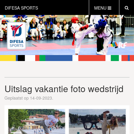
DIFESA SPORTS
MENU
HOME
AKTUEEL
OVER DIFESA SPORTS
TAEKWON-DO
OPEN DUTCH
ONLINECLUBSHOP
WEBSHOP
Uitslag vakantie foto wedstrijd
Geplaatst op 14-09-2023.