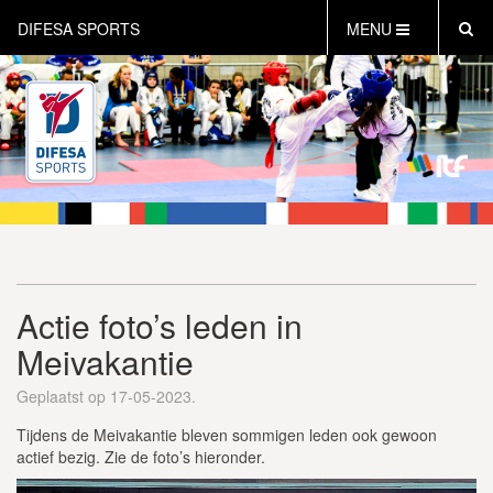
DIFESA SPORTS
MENU
HOME
AKTUEEL
OVER DIFESA SPORTS
TAEKWON-DO
OPEN DUTCH
ONLINECLUBSHOP
WEBSHOP
Actie foto’s leden in
Meivakantie
Geplaatst op 17-05-2023.
Tijdens de Meivakantie bleven sommigen leden ook gewoon
actief bezig. Zie de foto’s hieronder.