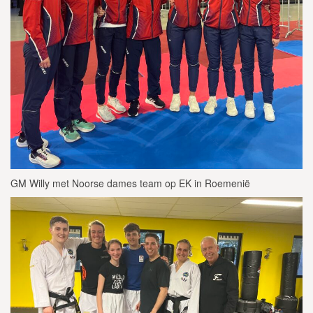
GM Willy met Noorse dames team op EK in Roemenië