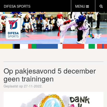
DIFESA SPORTS
MENU
HOME
AKTUEEL
OVER DIFESA SPORTS
TAEKWON-DO
OPEN DUTCH
ONLINECLUBSHOP
WEBSHOP
Op pakjesavond 5 december
geen trainingen
Geplaatst op 27-11-2022.