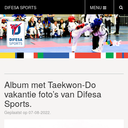
DIFESA SPORTS
MENU
HOME
AKTUEEL
OVER DIFESA SPORTS
TAEKWON-DO
OPEN DUTCH
ONLINECLUBSHOP
WEBSHOP
Album met Taekwon-Do
vakantie foto’s van Difesa
Sports.
Geplaatst op 07-08-2022.