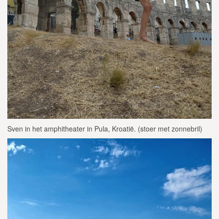
Sven in het amphitheater in Pula, Kroatië. (stoer met zonnebril)