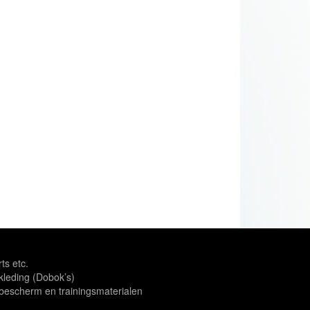
rts etc.
leding (Dobok’s)
escherm en trainingsmaterialen