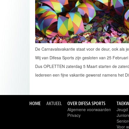
De Carnavalsvakantie staat voor de deur, ook als j
Wij van Difesa Sports zijn gesloten van 25 Februari
Dus OPLETTEN zaterdag 5 Maart starten de zaterd
Iedereen een fijne vakantie gewenst namens het D
HOME
AKTUEEL
OVER DIFESA SPORTS
TAEK
Algemene voorwaarden
Jeugd
Privacy
Junior
Senior
Voor w