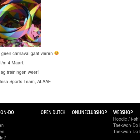
e geen carnaval gaat vieren
 t/m 4 Maart.
ag trainingen weer!
ifesa Sports Team, ALAAF.
WON-DO
OPEN DUTCH
ONLINECLUBSHOP
WEBSHOP
Hoodie / t-shi
en
Taekwon-Do k
en
Taekwon-Do b
ie?