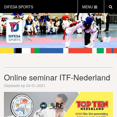
DIFESA SPORTS
MENU
HOME
AKTUEEL
OVER DIFESA SPORTS
TAEKWON-DO
OPEN DUTCH
ONLINECLUBSHOP
WEBSHOP
Online seminar ITF-Nederland
Geplaatst op 24-01-2021.