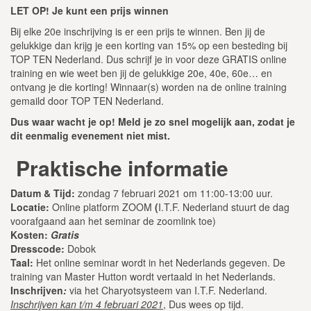
LET OP! Je kunt een prijs winnen
Bij elke 20e inschrijving is er een prijs te winnen. Ben jij de
gelukkige dan krijg je een korting van 15% op een besteding bij
TOP TEN Nederland. Dus schrijf je in voor deze GRATIS online
training en wie weet ben jij de gelukkige 20e, 40e, 60e… en
ontvang je die korting! Winnaar(s) worden na de online training
gemaild door TOP TEN Nederland.
Dus waar wacht je op! Meld je zo snel mogelijk aan, zodat je
dit eenmalig evenement niet mist.
Praktische informatie
Datum & Tijd:
zondag 7 februari 2021 om 11:00-13:00 uur.
Locatie:
Online platform ZOOM
(
I.T.F. Nederland stuurt de dag
voorafgaand aan het seminar de zoomlink toe)
Kosten:
Gratis
Dresscode:
Dobok
Taal:
Het online seminar wordt in het Nederlands gegeven. De
training van Master Hutton wordt vertaald in het Nederlands.
Inschrijven
:
via het Charyotsysteem van I.T.F. Nederland.
Inschrijven kan t/m 4 februari 2021
,
Dus wees op tijd.