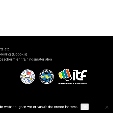
rts etc.
leding (Dobok’s)
escherm en trainingsmaterialen
de website, gaan we er vanuit dat ermee instemt.
Ok