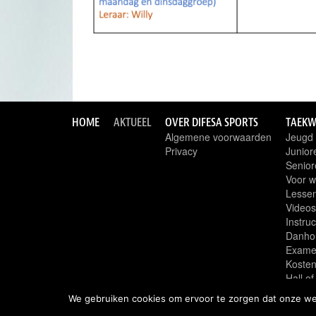
HOME
AKTUEEL
OVER DIFESA SPORTS
TAEK
Algemene voorwaarden
Jeugd
Privacy
Junior
Senior
Voor w
Lessen,
Videos
Instru
Danho
Exame
Koste
Hall of 
ITF
We gebruiken cookies om ervoor te zorgen dat onze webs
Links