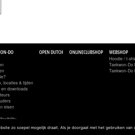
WON-DO
OPEN DUTCH
ONLINECLUBSHOP
WEBSHOP
Hoodie / t-shi
en
Taekwon-Do k
en
Taekwon-Do b
ie?
 locaties & tijden
 en downloads
cteurs
uders
n eisen
n
flexibility
ite zo soepel mogelijk draait. Als je doorgaat met het gebruiken van 