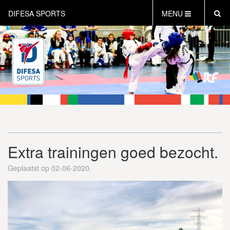
DIFESA SPORTS
MENU
HOME
AKTUEEL
OVER DIFESA SPORTS
TAEKWON-DO
OPEN DUTCH
ONLINECLUBSHOP
WEBSHOP
Extra trainingen goed bezocht.
Geplaatst op 02-06-2020.