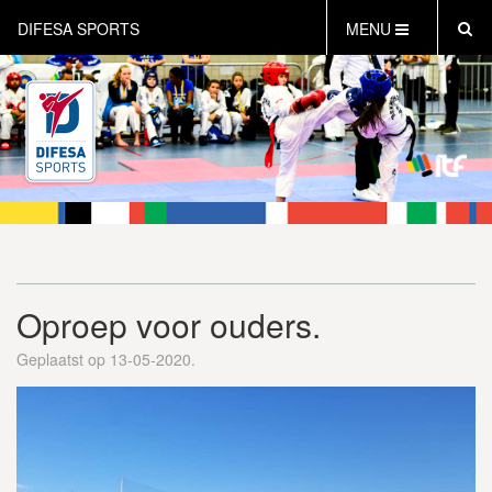
DIFESA SPORTS
MENU
HOME
AKTUEEL
OVER DIFESA SPORTS
TAEKWON-DO
OPEN DUTCH
ONLINECLUBSHOP
WEBSHOP
Oproep voor ouders.
Geplaatst op 13-05-2020.