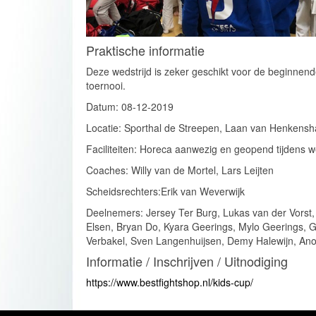
Praktische informatie
Deze wedstrijd is zeker geschikt voor de beginnen
toernooi.
Datum: 08-12-2019
Locatie: Sporthal de Streepen, Laan van Henkens
Faciliteiten: Horeca aanwezig en geopend tijdens we
Coaches: Willy van de Mortel, Lars Leijten
Scheidsrechters:Erik van Weverwijk
Deelnemers: Jersey Ter Burg, Lukas van der Vorst
Elsen, Bryan Do, Kyara Geerings, Mylo Geerings, Ga
Verbakel, Sven Langenhuijsen, Demy Halewijn, An
Informatie / Inschrijven / Uitnodiging
https://www.bestfightshop.nl/kids-cup/