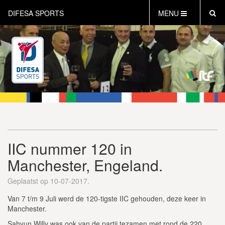
DIFESA SPORTS
MENU
HOME
AKTUEEL
OVER DIFESA SPORTS
TAEKWON-DO
OPEN DUTCH
ONLINECLUBSHOP
WEBSHOP
IIC nummer 120 in
Manchester, Engeland.
Geplaatst op 10-07-2017.
Van 7 t/m 9 Juli werd de 120-tigste IIC gehouden, deze keer in
Manchester.
Sahyun Willy was ook van de partij tezamen met rond de 220