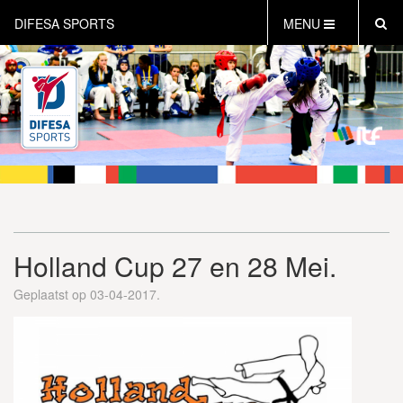
DIFESA SPORTS
MENU
HOME
AKTUEEL
OVER DIFESA SPORTS
TAEKWON-DO
OPEN DUTCH
ONLINECLUBSHOP
WEBSHOP
Holland Cup 27 en 28 Mei.
Geplaatst op 03-04-2017.