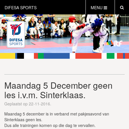
DIFESA SPORTS
MENU
HOME
AKTUEEL
OVER DIFESA SPORTS
TAEKWON-DO
OPEN DUTCH
ONLINECLUBSHOP
WEBSHOP
Maandag 5 December geen
les i.v.m. Sinterklaas.
Geplaatst op 22-11-2016.
Maandag 5 december is in verband met pakjesavond van
Sinterklaas geen les.
Dus alle trainingen komen op die dag te vervallen.