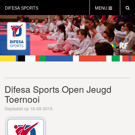
DIFESA SPORTS
MENU
HOME
AKTUEEL
OVER DIFESA SPORTS
TAEKWON-DO
OPEN DUTCH
ONLINECLUBSHOP
WEBSHOP
Difesa Sports Open Jeugd
Toernooi
Geplaatst op 16-09-2015.