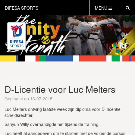
DIFESA SPORTS
MENU
HOME
AKTUEEL
OVER DIFESA SPORTS
TAEKWON-DO
OPEN DUTCH
ONLINECLUBSHOP
WEBSHOP
D-Licentie voor Luc Melters
Geplaatst op 16-07-2015.
Luc Melters ontving laatste week zijn diploma voor D- licentie
scheidsrechter.
Sahyun Willy overhandigde het tijdens de training.
Luc heeft al aangegeven om te starten met de volgende cursus