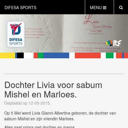
DIFESA SPORTS
MENU
HOME
AKTUEEL
OVER DIFESA SPORTS
TAEKWON-DO
OPEN DUTCH
ONLINECLUBSHOP
WEBSHOP
Dochter Livia voor sabum
Mishel en Marloes.
Geplaatst op 12-05-2015.
Op 5 Mei werd Livia Gianni Albertina geboren, de dochter van
sabum Mishel en zijn vriendin Marloes.
Alles gaat prima met dochter en mama.