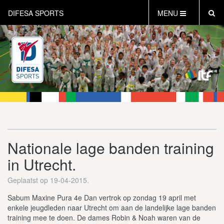
DIFESA SPORTS
MENU
HOME
AKTUEEL
OVER DIFESA SPORTS
TAEKWON-DO
OPEN DUTCH
ONLINECLUBSHOP
WEBSHOP
Nationale lage banden training
in Utrecht.
Geplaatst op 19-04-2015.
Sabum Maxine Pura 4e Dan vertrok op zondag 19 april met
enkele jeugdleden naar Utrecht om aan de landelijke lage banden
training mee te doen. De dames Robin & Noah waren van de