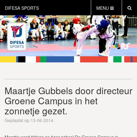
DIFESA SPORTS
MENU
HOME
AKTUEEL
OVER DIFESA SPORTS
TAEKWON-DO
OPEN DUTCH
ONLINECLUBSHOP
WEBSHOP
Maartje Gubbels door directeur
Groene Campus in het
zonnetje gezet.
Geplaatst op 13-06-2014.
Maartje werd tijdens op haar school De Groene Campus in